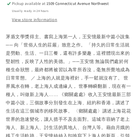
Pickup available at
1509 Connecticut Avenue Northwest
Usually ready in 24 hours
View store information
茅盾文學獎得主、書寫上海第一人，王安憶最新中篇小說集
── 向「世俗人生的莊嚴」致意之作。 「持久的日常生活就
是勞動、生活、一日三餐，還有許多樂趣，這裡體現出來的
堅韌性，反映了人性的美德。」──王安憶 無論我們處於何
種生命狀態，最終都將被習以為常所吞沒，毫無所覺地成為
日常常態。 ／ 上海的人就是海裡針，手一鬆就沒有了。 世
界風水在轉，老上海人成邊緣人， 世事轉瞬翻新，現在有一
種人，叫做新上海人…… 《鄉關處處》收入王安憶最新三部
中篇小說，三個故事分別發生在上海、紐約和香港，講述了
生活在這三個城市的移民故事。 〈鄉關處處〉講述上海花花
世界的急速變化，讓人措手不及去面對。這城市容納了老上
海人、新上海人、討生活的異地人、台灣人等。藉由月娥的
移工生活軌跡，王安憶絲絲入扣地寫下上海人的新頁，引領