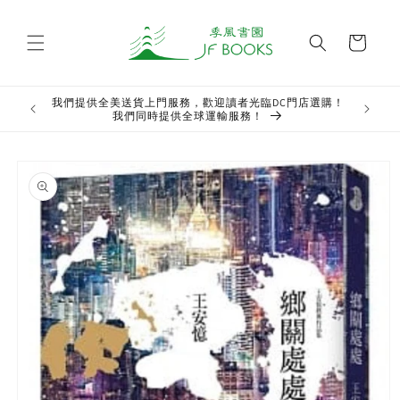
Skip to
content
Cart
我們提供全美送貨上門服務，歡迎讀者光臨DC門店選購！
Welcome t
我們同時提供全球運輸服務！
Skip to
product
information