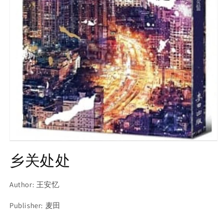
Open
media
乡关处处
1
in
modal
Author: 王安忆
Publisher: 麦田