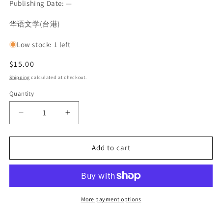
Publishing Date: —
SKU:
华语文学(台港)
Low stock: 1 left
Regular
$15.00
price
Shipping
calculated at checkout.
Quantity
Decrease
Increase
quantity
quantity
for
for
Add to cart
乡
乡
关
关
处
处
处
处
More payment options