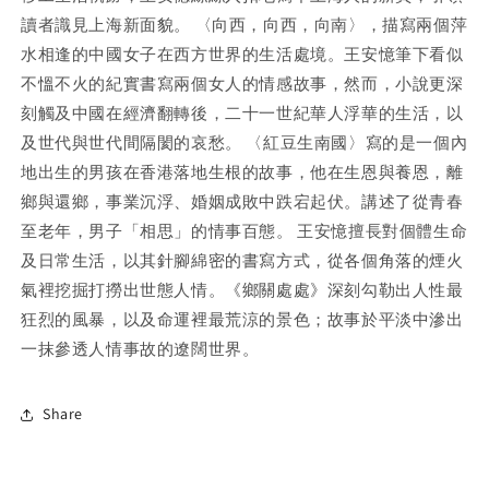
讀者識見上海新面貌。 〈向西，向西，向南〉，描寫兩個萍
水相逢的中國女子在西方世界的生活處境。王安憶筆下看似
不慍不火的紀實書寫兩個女人的情感故事，然而，小說更深
刻觸及中國在經濟翻轉後，二十一世紀華人浮華的生活，以
及世代與世代間隔閡的哀愁。 〈紅豆生南國〉寫的是一個內
地出生的男孩在香港落地生根的故事，他在生恩與養恩，離
鄉與還鄉，事業沉浮、婚姻成敗中跌宕起伏。講述了從青春
至老年，男子「相思」的情事百態。 王安憶擅長對個體生命
及日常生活，以其針腳綿密的書寫方式，從各個角落的煙火
氣裡挖掘打撈出世態人情。《鄉關處處》深刻勾勒出人性最
狂烈的風暴，以及命運裡最荒涼的景色；故事於平淡中滲出
一抹參透人情事故的遼闊世界。
Share