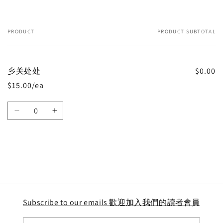
PRODUCT
PRODUCT SUBTOTAL
Your
cart
乡关处处
$0.00
$15.00/ea
Quantity
Decrease
Increase
quantity
quantity
for
for
Default
Default
Title
Title
Loading...
Subscribe to our emails 歡迎加入我們的讀者會員