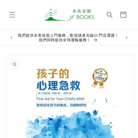
Skip to
content
Cart
我們提供全美送貨上門服務，歡迎讀者光臨DC門店選購！
Welcome t
我們同時提供全球運輸服務！
Skip to
product
information