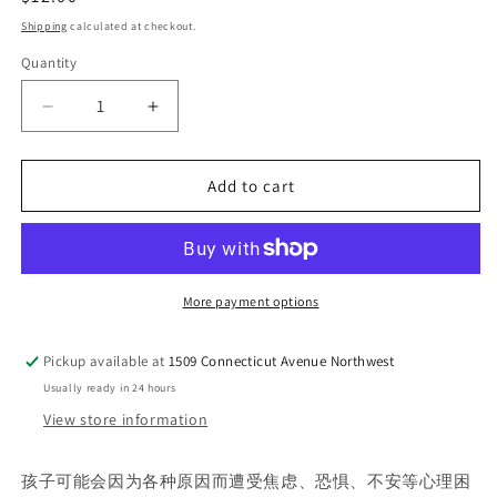
price
Shipping
calculated at checkout.
Quantity
Decrease
Increase
quantity
quantity
for
for
Add to cart
孩
孩
子
子
的
的
心
心
理
理
More payment options
急
急
救
救
Pickup available at
1509 Connecticut Avenue Northwest
Usually ready in 24 hours
View store information
孩子可能会因为各种原因而遭受焦虑、恐惧、不安等心理困