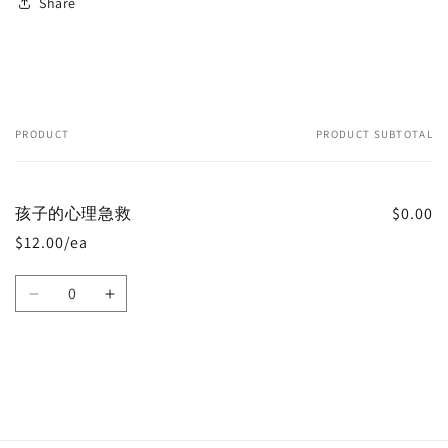
Share
PRODUCT
PRODUCT SUBTOTAL
Your
cart
孩子的心理急救
$0.00
$12.00/ea
Quantity
Decrease
Increase
quantity
quantity
for
for
Default
Default
Title
Title
Loading...