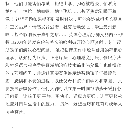
扰，他们可能害怕考试、拒绝上学、担心被霸凌、怕看病、
怕打针、怕蛇、怕蜘蛛、怕坐飞机……甚至焦虑到睡不着
觉！ 这些问题如果得不到及时解决，可能会造成很多长期且
严重的后果：情感发育迟滞，社交活动受阻，学业受到影
响，甚至影响孩子成年之后…… 英国心理治疗师艾丽西亚·伊
顿自2004年起就在伦敦著名的哈利街开设心理诊所，专门帮
助孩子们解决心理问题。 她把临床工作中经常使用的积极心
理学、认知行为疗法、正念疗法、心理感觉疗法、催眠疗法
和神经语言程序学等领域的治疗技术简化为父母们也能操作
的技巧和练习，并通过真实案例展示她帮助孩子们摆脱焦
虑、恐惧和不安的过程，以便父母和孩子们学习和掌握。 只
要按照步骤操作，任何人都可以在第一时间帮助孩子缓解心
理问题，让孩子更 平静、更快乐、适应力更强，进而更轻松
地应对日常生活中的压力。 另外，这些技巧和练习对成年人
同样有效。