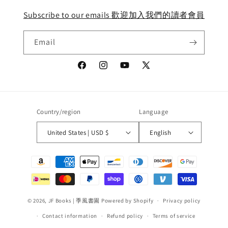
Subscribe to our emails 歡迎加入我們的讀者會員
Email
Facebook
Instagram
YouTube
X
(Twitter)
Country/region
Language
United States | USD $
English
Payment
methods
© 2026,
JF Books | 季風書園
Powered by Shopify
Privacy policy
Contact information
Refund policy
Terms of service