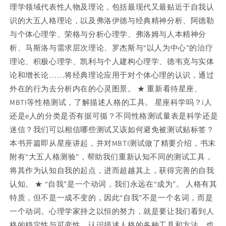
理学领域代表性人物及理论，包括最现代又最贴近于自我认
识的大五人格理论，以及弗洛伊德与经典精神分析、阿德勒
与个体心理学、荣格与分析心理学、弗洛姆与人本精神分
析、马斯洛与需求层次理论、罗杰斯与“以人为中心”的治疗
理论、积极心理学、凯利与个人建构心理学、德韦克与实体
论和增长论……将经典理论应用于对个体心理的认识，通过
外在的行为去分析内在的心灵图景。 ★ 重新看待星座、
MBTI等性格测试，了解描述人格的工具。 星座科学吗？i人
还是e人的分类是否有据可循？不同性格测试量表是科学还是
迷信？我们可以相信哪些测试又该如何避免被测试贴标签？
本书开篇即从星座讲起，并对MBTI测试做了精要介绍，书末
附有“大五人格测验”，帮助我们重新认知不同的测试工具，
将其作为认知自我的起点，进而超越其上，获得完善的自我
认知。 ★ “自我”是一个动词，我们永远在“成为”。 人格有其
特质，但不是一成不变的，因此“自我”不是一个名词，而是
一个动词。心理学家持之以恒的努力，就是要让我们看到人
格的稳定性与可变性，认识描述人格的各种工具和方法，也