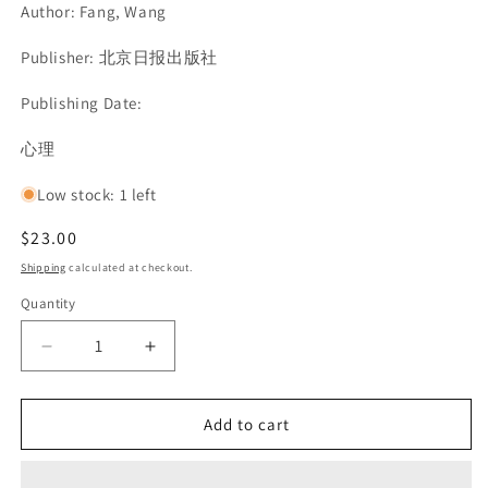
Author: Fang, Wang
Publisher: 北京日报出版社
Publishing Date:
SKU:
心理
Low stock: 1 left
Regular
$23.00
price
Shipping
calculated at checkout.
Quantity
Decrease
Increase
quantity
quantity
for
for
Add to cart
我
我
们
们
何
何