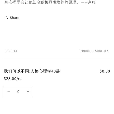
格心理学会让他知晓积极品质培养的原理。 ——许燕
Share
PRODUCT
PRODUCT SUBTOTAL
Your
cart
我们何以不同:人格心理学40讲
$0.00
$23.00/ea
Quantity
Decrease
Increase
quantity
quantity
for
for
Default
Default