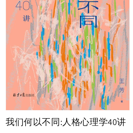
Open
media
我们何以不同:人格心理学40讲
1
in
modal