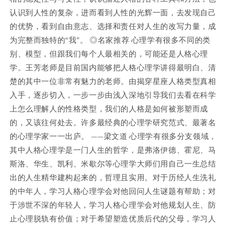
认识到人性的复杂，进而看到人性的光辉一面，去发现自己
的优势，看到自由意志、选择和责任对人生的改写力量，成
为完整而独特的“我”。 ◎名家推荐 心理学有很多不同的类
别、模型，但跟我们每个人最相关的，可能还是人格心理
学。王芳老师是目前国内能够把人格心理学讲得最明白、清
楚的其中一位非常有魅力的老师。由揭穿星座人格类型真相
入手，逐步切入，一步一步由浅入深地引导我们去看在科学
上怎么理解人的性格类型，我们的人格是如何被形塑而成
的，又该往何处去。许多最经典的心理学研究范式、最著名
的心理学家一一出庐。 ——梁文道 心理学有很多分支领域，
其中人格心理学是一门人生的哲学，是弗洛伊德、霍尼、马
斯洛、华生、凯利、米歇尔等心理学大师们用自己一生总结
出的人生精华建构起来的，哲理且实用。对于历经人生洗礼
的中年人，学习人格心理学会对他回问人生谜题有帮助；对
于涉世不深的年轻人，学习人格心理学会对他规划人生、防
止心理脱轨有价值；对于希望塑造优质后代的父母，学习人