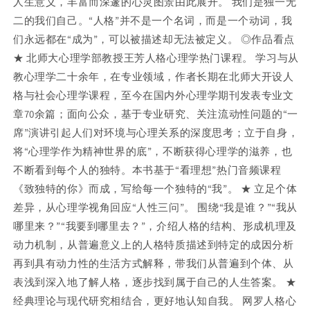
人生意义，丰富而深邃的心灵图景由此展开。 我们是独一无
二的我们自己。“人格”并不是一个名词，而是一个动词，我
们永远都在“成为”，可以被描述却无法被定义。 ◎作品看点
★ 北师大心理学部教授王芳人格心理学热门课程。 学习与从
教心理学二十余年，在专业领域，作者长期在北师大开设人
格与社会心理学课程，至今在国内外心理学期刊发表专业文
章70余篇；面向公众，基于专业研究、关注流动性问题的“一
席”演讲引起人们对环境与心理关系的深度思考；立于自身，
将“心理学作为精神世界的底”，不断获得心理学的滋养，也
不断看到每个人的独特。本书基于“看理想”热门音频课程
《致独特的你》而成，写给每一个独特的“我”。 ★ 立足个体
差异，从心理学视角回应“人性三问”。 围绕“我是谁？”“我从
哪里来？”“我要到哪里去？”，介绍人格的结构、形成机理及
动力机制，从普遍意义上的人格特质描述到特定的成因分析
再到具有动力性的生活方式解释，带我们从普遍到个体、从
表浅到深入地了解人格，逐步找到属于自己的人生答案。 ★
经典理论与现代研究相结合，更好地认知自我。 网罗人格心