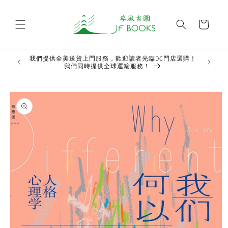
Skip to
content
Cart
我們提供全美送貨上門服務，歡迎讀者光臨DC門店選購！
Welcome t
我們同時提供全球運輸服務！
Skip to
product
information