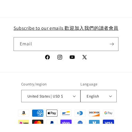
Title
Title
Loading...
Subscribe to our emails 歡迎加入我們的讀者會員
Email
Facebook
Instagram
YouTube
X
(Twitter)
Country/region
Language
United States | USD $
English
Payment
methods