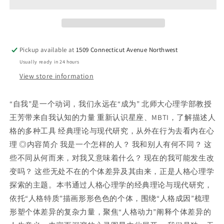
以
以
不
不
同:
同:
人
人
Pickup available at
1509 Connecticut Avenue Northwest
格
格
Usually ready in 24 hours
心
心
View store information
理
理
学
学
40
40
“自我”是一个动词，我们永远在“成为” 北师大心理学部教授
讲
讲
王芳带来自我认知的力量 重新认识星座、MBTI，了解描述人
格的多种工具 经典理论与现代研究，从外在行为去看内在心
理 ◎内容简介 我是一个怎样的人？ 我和别人有何不同？ 这
些不同从何而来，对我又意味着什么？ 现在的我可能发生改
变吗？ 这些无处不在的个体差异及其由来，正是人格心理学
探索的主题。本书通过人格心理学的经典理论与现代研究，
依托“人格特质”描画形形色色的个体，围绕“人格成因”梳理
形塑个体差异的复杂力量，聚焦“人格动力”阐释个体差异的