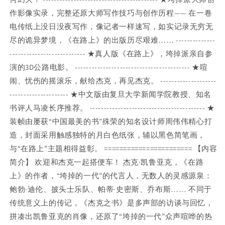
作影像实录，完整还原大师写作技巧与创作历程—— 在一卷
电传纸上没日没夜写作，像记者一样速写，如实记录无穷无
尽的诡异梦境，《在路上》的出版历尽艰难…… --------------
--------------------------- ★真人版《在路上》，垮掉派亲自参
演的3D公路电影。 ----------------------------------------- ★喧
闹、忧伤的摇滚乐，献给杰克，再见杰克。 --------------------
--------------------- ★中文版由复旦大学新闻学院教授、知名
书评人马凌长序推荐。 ----------------------------------------- ★
装帧由屡获“中国最美的书”殊荣的知名设计师周伟伟精心打
造，封面采用触感独特的月白色纸张，辅以黑色简笔画，
与“在路上”主题相得益彰。 ======================= 【内容
简介】 欢迎和杰克一起搭便车！ 杰克·凯鲁亚克，《在路
上》的作者，“垮掉的一代”的代言人，无数人的灵感源泉：
鲍勃·迪伦、披头士乐队、帕蒂·史密斯、乔布斯…… 不同于
传统意义上的传记，《杰克之书》是多声部的访谈与回忆，
拼凑出凯鲁亚克的肖像，还原了“垮掉的一代”众声喧哗的热