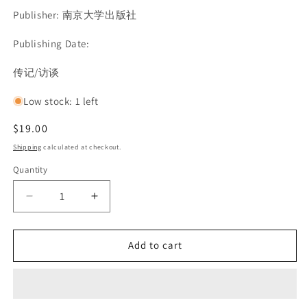
Publisher: 南京大学出版社
Publishing Date:
SKU:
传记/访谈
Low stock: 1 left
Regular
$19.00
price
Shipping
calculated at checkout.
Quantity
Decrease
Increase
quantity
quantity
for
for
Add to cart
杰
杰
克
克
之
之
书:
书: