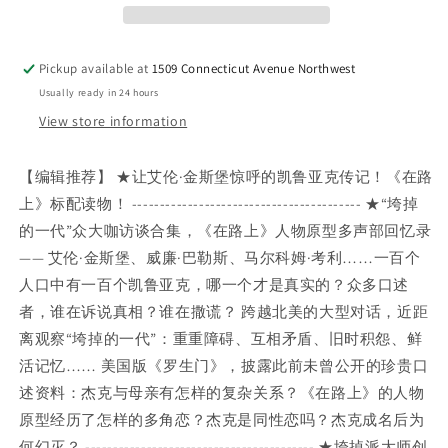
他
他
们
们
口
口
Pickup available at
1509 Connecticut Avenue Northwest
中
中
Usually ready in 24 hours
的
的
View store information
凯
凯
鲁
鲁
亚
亚
【编辑推荐】 ★让艾伦·金斯堡惊呼的凯鲁亚克传记！《在路
克
克
上》标配读物！ ----------------------------------------- ★“垮掉
的一代”众大咖访谈合集，《在路上》人物原型多声部回忆录
—— 艾伦·金斯堡、威廉·巴勒斯、马尔科姆·考利……一百个
人口中有一百个凯鲁亚克，哪一个才是真实的？众多口述
者，谁在诉说真相？谁在撒谎？ 跨越北美的大型对话，近距
离观察“垮掉的一代”：重重障碍、互相矛盾、旧时积怨、鲜
活记忆…… 美国版《罗生门》，披露此前未曾公开的珍贵口
述资料：杰克与母亲有怎样的复杂关系？《在路上》的人物
原型经历了怎样的多角恋？杰克是同性恋吗？杰克成名后为
何幻灭？ ----------------------------------------- ★垮掉派大师创