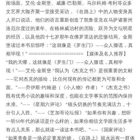
闹场面。艾伦·金斯堡、威廉·巴勒斯、马尔科姆·考利等众多
文艺界大咖齐聚一堂接受采访，《在路上》中的人物变身真
人开口说话。他们的语言重新创造了凯鲁亚克在马萨诸塞州
洛厄尔度过的童年、在格林威治村的历险、跃升为文坛明星
的经历，以及他四十七岁那年在佛罗里达的悲惨结局。金斯
堡读过本书后惊呼：“这就像是《罗生门》——众人撒谎，真
相毕现！” ======================= 【媒体及名人推荐】
“我的天哪，这就像是《罗生门》——众人撒谎，真相毕
现！”——艾伦·金斯堡 “我认为《杰克之书》是很重要的文献
——它对杰克的描绘，比任何现有的传记都更为可靠和全
面。”——乔伊斯·约翰逊（《小人物》作者） “《杰克之书》
既有优秀小说的趣味和深度，也能在文学事实的范围内保持
水准。”——《星期六评论》 “镜头切换的节奏充满活力，十
分引人入胜。”——《芝加哥论坛报》 “如果你有兴趣，想听
一听50年代的谈话是什么样的，如果你相信文学跟生活多半
有点儿关系，那么就读一读这本书吧。”——《国家评论》
“如果青春是一场必定要发的烧，《在路上》就永远有一群体