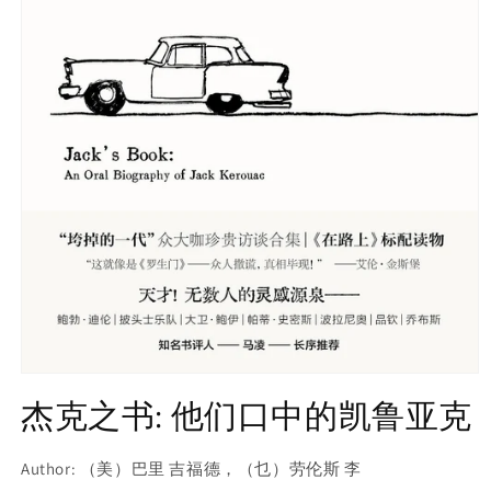
Open
media
杰克之书: 他们口中的凯鲁亚克
1
in
modal
Author: （美）巴里 吉福德，（乜）劳伦斯 李