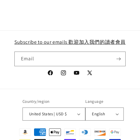
for
for
Default
Default
Title
Title
Loading...
Subscribe to our emails 歡迎加入我們的讀者會員
Email
Facebook
Instagram
YouTube
X
(Twitter)
Country/region
Language
United States | USD $
English
Payment
methods