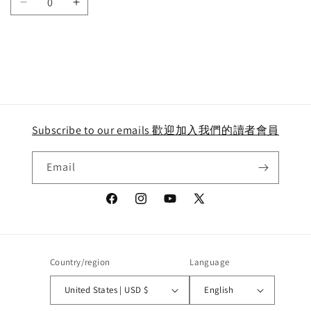
Decrease
Increase
quantity
quantity
for
for
Default
Default
Title
Title
Loading...
Subscribe to our emails 歡迎加入我們的讀者會員
Email
Facebook
Instagram
YouTube
X
(Twitter)
Country/region
Language
United States | USD $
English