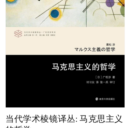
Open
media
当代学术棱镜译丛: 马克思主义
1
in
modal