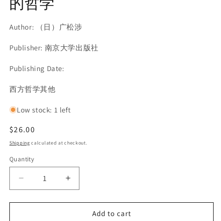
的哲学
Author: （日）广松涉
Publisher: 南京大学出版社
Publishing Date:
SKU:
西方哲学其他
Low stock: 1 left
Regular
$26.00
price
Shipping
calculated at checkout.
Quantity
Decrease
Increase
quantity
quantity
for
for
Add to cart
当
当