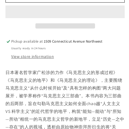
代
代
学
学
术
术
棱
棱
镜
镜
译
译
Pickup available at
1509 Connecticut Avenue Northwest
丛:
丛:
Usually ready in 24 hours
马
马
View store information
克
克
思
思
主
主
日本著名哲学家广松涉的力作《马克思主义的形成过程》
义
义
《马克思主义的地平》和《马克思主义的理论》，主要围绕
的
的
马克思主义“从什么时候开始”及“具有怎样的构图”两大问题
哲
哲
展开，被学界称作“马克思主义三部曲”。本书内容为三部曲
学
学
的后两部，旨在勾勒马克思主义如何全面chao越“人文主义
VS 科学主义”的近代哲学的地平，构筑“能知—能动”与“所知
—所动”相统一的马克思主义哲学的新地平，立足“历史—之中
—存在”的人的视域，透析由原始物神崇拜所衍生的将“关