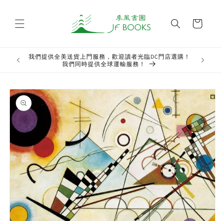
Skip to
content
Cart
我們提供全美送貨上門服務，歡迎讀者光臨DC門店選購！
Welcome t
我們同時提供全球運輸服務！
Skip to
product
information