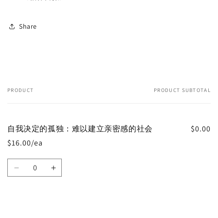
Share
PRODUCT
PRODUCT SUBTOTAL
Your
cart
自我决定的孤独：难以建立亲密感的社会
$0.00
$16.00/ea
Quantity
Decrease
Increase
quantity
quantity
for
for
Default
Default
Title
Title