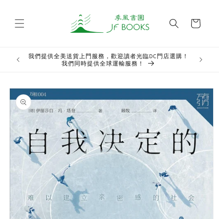
Skip to
content
Cart
我們提供全美送貨上門服務，歡迎讀者光臨DC門店選購！
Welcome t
我們同時提供全球運輸服務！
Skip to
product
information