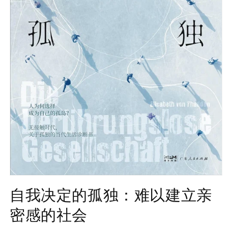
Open
media
自我决定的孤独：难以建立亲
1
in
密感的社会
modal