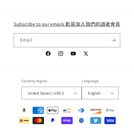
Loading...
Subscribe to our emails 歡迎加入我們的讀者會員
Email
Facebook
Instagram
YouTube
X
(Twitter)
Country/region
Language
United States | USD $
English
Payment
methods
© 2026,
JF Books | 季風書園
Powered by Shopify
Privacy policy