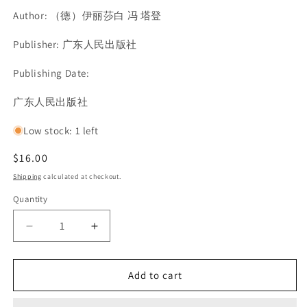
Author: （德）伊丽莎白 冯 塔登
Publisher: 广东人民出版社
Publishing Date:
SKU:
广东人民出版社
Low stock: 1 left
Regular
$16.00
price
Shipping
calculated at checkout.
Quantity
Decrease
Increase
quantity
quantity
for
for
Add to cart
自
自
我
我