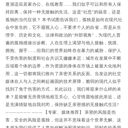
逐渐适应居家办公、在线教育……我们似乎可以和所有人保
持距离，保持一种无接触的生活。这是“社恐”的福音，还是
孤独的当代症状？ 本书试图告诉我们，孤独是如何在现代社
会中发生的，它不窥视人心，不要求个人的自省，而是从生
理学、历史和文化、法律和政治的“外部视角”，为现代人普
遍的孤独感做出诊断。人在生理上渴望与他人接触，抚摸、
拥抱、握手……但我们的世界始终存在暴力的威胁，保护人
不受伤害的制度和社会共识又姗姗来迟；城市在发展中不断
压缩着个体的边界，作为资源的身体在市场上被最大化地利
用，这一切都将我们推向了亲密关系的反面。当发达的社交
媒体在人与人之间树起顽固的技术屏障，脆弱的现代人似乎
找到了免于伤害的方式，长此以往，我们将迎来什么样的未
来？是能够无所畏惧地相互关心、心甘情愿地彼此亲近，还
是充满猜疑地自我封闭，保持缺乏亲密感的无接触式生活?
——————— ——— 【专家、媒体推荐】 亲密的风险是伤
害，安全的风险是孤独，但这并不意味着这个世界无解。这
本书为我们提供了人类如何解决困境的知识，同时也给予我