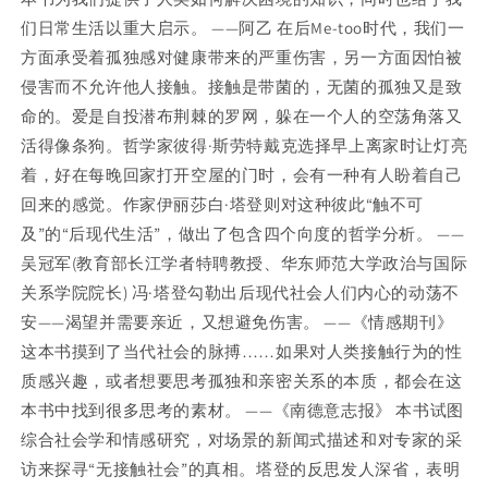
们日常生活以重大启示。 ——阿乙 在后Me-too时代，我们一
方面承受着孤独感对健康带来的严重伤害，另一方面因怕被
侵害而不允许他人接触。接触是带菌的，无菌的孤独又是致
命的。爱是自投潜布荆棘的罗网，躲在一个人的空荡角落又
活得像条狗。哲学家彼得·斯劳特戴克选择早上离家时让灯亮
着，好在每晚回家打开空屋的门时，会有一种有人盼着自己
回来的感觉。作家伊丽莎白·塔登则对这种彼此“触不可
及”的“后现代生活”，做出了包含四个向度的哲学分析。 ——
吴冠军(教育部长江学者特聘教授、华东师范大学政治与国际
关系学院院长) 冯·塔登勾勒出后现代社会人们内心的动荡不
安——渴望并需要亲近，又想避免伤害。 ——《情感期刊》
这本书摸到了当代社会的脉搏……如果对人类接触行为的性
质感兴趣，或者想要思考孤独和亲密关系的本质，都会在这
本书中找到很多思考的素材。 ——《南德意志报》 本书试图
综合社会学和情感研究，对场景的新闻式描述和对专家的采
访来探寻“无接触社会”的真相。塔登的反思发人深省，表明