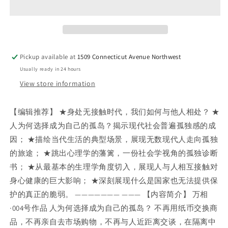
决
决
定
定
的
的
孤
孤
独：
独：
Pickup available at
1509 Connecticut Avenue Northwest
难
难
Usually ready in 24 hours
以
以
View store information
建
建
立
立
亲
亲
【编辑推荐】 ★身处无接触时代，我们如何与他人相处？ ★
密
密
人为何选择成为自己的孤岛？揭示现代社会普遍孤独感的成
感
感
因； ★描绘当代生活的典型场景，展现无数现代人走向孤独
的
的
的旅途； ★跳出心理学的藩篱，一份社会学视角的孤独诊断
社
社
书； ★从最基本的生理学角度切入，展现人与人相互接触对
会
会
身心健康的巨大影响； ★深刻展现什么是国家也无法提供保
护的真正的脆弱。 ——————— ——— 【内容简介】 万相
·004号作品 人为何选择成为自己的孤岛？ 不再用纸币交换商
品，不再亲自去市场购物，不再与人近距离交谈，在隔离中