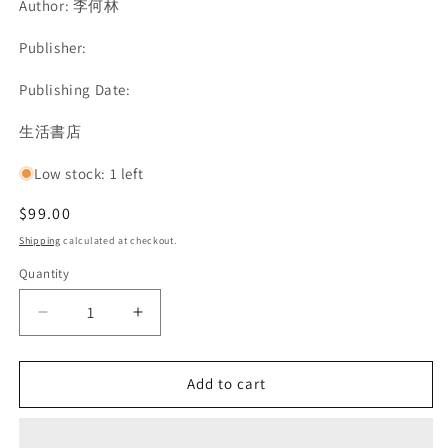
Author: 李何林
Publisher:
Publishing Date:
SKU:
生活書店
Low stock: 1 left
Regular
$99.00
price
Shipping
calculated at checkout.
Quantity
Decrease
Increase
quantity
quantity
for
for
Add to cart
近
近
二
二
十
十