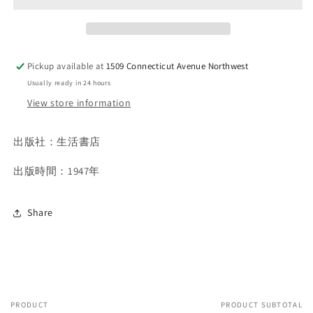
年
年
中
中
國
國
文
文
Pickup available at
1509 Connecticut Avenue Northwest
藝
藝
Usually ready in 24 hours
思
思
View store information
潮
潮
論
論
精
精
出版社：生活書店
装
装
出版時間：1947年
1947
1947
首
首
版
版
Share
*
*
PRODUCT
PRODUCT SUBTOTAL
Your