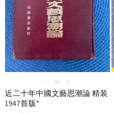
Open
O
media
m
1
2
of
1
/
5
in
in
modal
m
近二十年中國文藝思潮論 精装
1947首版*