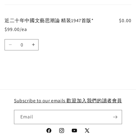
cart
近二十年中國文藝思潮論 精装1947首版*
$0.00
$99.00/ea
Quantity
Decrease
Increase
quantity
quantity
for
for
Default
Default
Title
Title
Loading...
Subscribe to our emails 歡迎加入我們的讀者會員
Email
Facebook
Instagram
YouTube
X