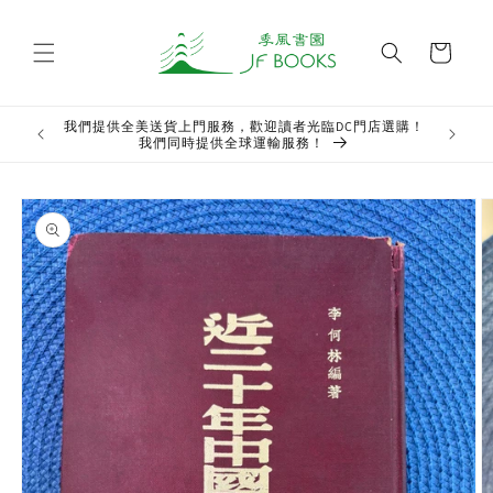
Skip to
content
Cart
我們提供全美送貨上門服務，歡迎讀者光臨DC門店選購！
Welcome t
我們同時提供全球運輸服務！
Skip to
product
information