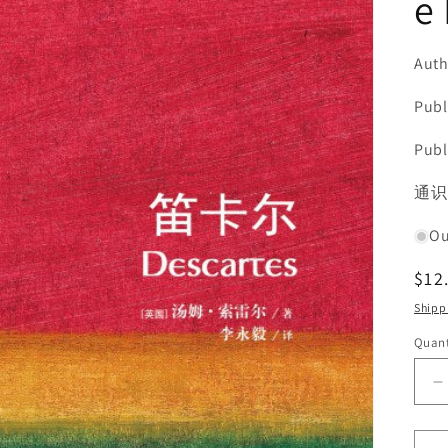
e 
Auth
Pub
Publ
SKU:
通识
Ou
Reg
$12
pri
Shipp
Quant
D
q
f