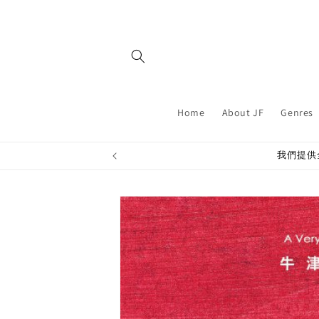
Skip to
content
Home
About JF
Genres
我們提供
Skip to
product
information