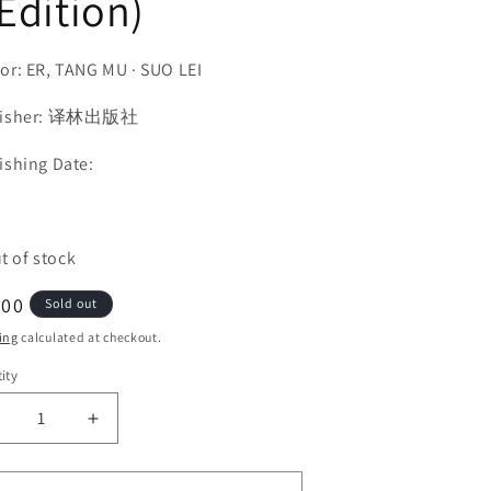
Edition)
n
or: ER, TANG MU · SUO LEI
lisher: 译林出版社
ishing Date:
t of stock
ular
.00
Sold out
ce
ing
calculated at checkout.
ity
ecrease
Increase
uantity
quantity
or
for