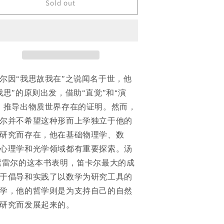
xford.
Oxford.
Sold out
hrough
through
eading
reading
his:
this:
escartes(Chinese
Descartes(Chinese
dition)
Edition)
尔因“我思故我在”之说闻名于世，他
我思”的原则出发，借助“直觉”和“演
，推导出物质世界存在的证明。然而，
尔并不希望这种形而上学独立于他的
研究而存在，他在基础物理学、数
心理学和光学领域都有重要探索。汤
索雷尔的这本书表明，笛卡尔最大的成
于倡导和实践了以数学为研究工具的
学，他的哲学则是为支持自己的自然
研究而发展起来的。