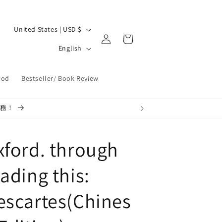
C
United States | USD $
Log
Cart
o
L
in
English
u
a
n
n
Pod
Bestseller/ Book Review
t
g
r
u
服務！
y
a
/
g
xford. through
r
e
e
ading this:
g
escartes(Chines
i
o