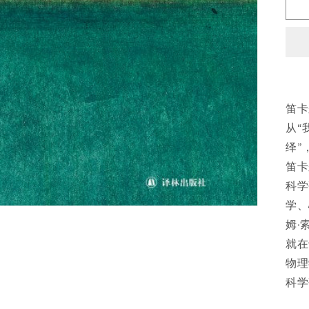
O
t
r
t
D
E
笛卡
从“
绎”
笛卡
科学
学、
姆·
就在
物理
科学