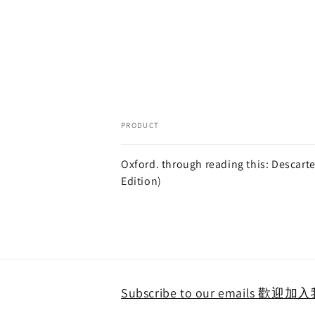
PRODUCT
Your
Oxford. through reading this: Descart
cart
Edition)
Loading...
Subscribe to our emails 