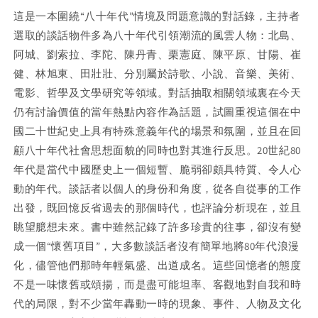
录
录
這是一本圍繞“八十年代”情境及問題意識的對話錄，主持者
選取的談話物件多為八十年代引領潮流的風雲人物：北島、
阿城、劉索拉、李陀、陳丹青、栗憲庭、陳平原、甘陽、崔
健、林旭東、田壯壯、分別屬於詩歌、小說、音樂、美術、
電影、哲學及文學研究等領域。對話抽取相關領域裏在今天
仍有討論價值的當年熱點內容作為話題，試圖重視這個在中
國二十世紀史上具有特殊意義年代的場景和氛圍，並且在回
顧八十年代社會思想面貌的同時也對其進行反思。20世紀80
年代是當代中國歷史上一個短暫、脆弱卻頗具特質、令人心
動的年代。談話者以個人的身份和角度，從各自從事的工作
出發，既回憶反省過去的那個時代，也評論分析現在，並且
眺望臆想未來。書中雖然記錄了許多珍貴的往事，卻沒有變
成一個“懷舊項目”，大多數談話者沒有簡單地將80年代浪漫
化，儘管他們那時年輕氣盛、出道成名。這些回憶者的態度
不是一味懷舊或頌揚，而是盡可能坦率、客觀地對自我和時
代的局限，對不少當年轟動一時的現象、事件、人物及文化