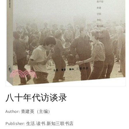
Open
media
八十年代访谈录
1
in
modal
Author: 查建英（主编）
Publisher: 生活.读书.新知三联书店