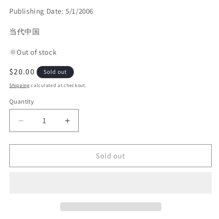
Publishing Date: 5/1/2006
SKU:
当代中国
Out of stock
Regular
$20.00
Sold out
price
Shipping
calculated at checkout.
Quantity
Decrease
Increase
quantity
quantity
for
for
Sold out
八
八
十
十
年
年
代
代
访
访
谈
谈