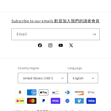
Loading...
Subscribe to our emails 歡迎加入我們的讀者會員
Email
Facebook
Instagram
YouTube
X
(Twitter)
Country/region
Language
United States | USD $
English
Payment
methods